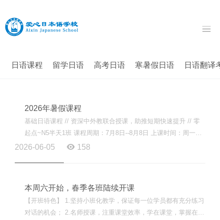
日语课程
留学日语
高考日语
寒暑假日语
日语翻译
2026年暑假课程
基础日语课程 // 资深中外教联合授课，助推短期快速提升 // 零
起点~N5半天1班 课程周期：7月8日--8月8日 上课时间：周一到
周五每天9点~12点 总课时：75小时 费用：3900元 零起点~N5半
2026-06-05
158
天...
本周六开始，春季各班陆续开课
【开班特色】 1.坚持小班化教学，保证每一位学员都有充分练习
对话的机会； 2.名师授课，注重课堂效率，学在课堂，掌握在课