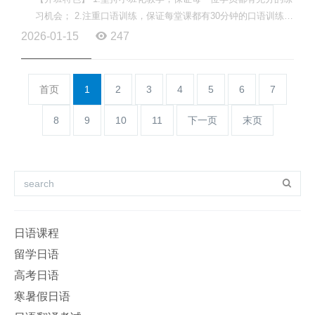
习机会； 2.注重口语训练，保证每堂课都有30分钟的口语训练时
间； 3.注重课堂效率，学在课堂，掌握在课堂； 4.为学员...
2026-01-15
247
首页
1
2
3
4
5
6
7
8
9
10
11
下一页
末页
日语课程
留学日语
高考日语
寒暑假日语