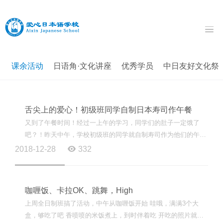
课余活动
日语角·文化讲座
优秀学员
中日友好文化祭
舌尖上的爱心！初级班同学自制日本寿司作午餐
又到了午餐时间！经过一上午的学习，同学们的肚子一定饿了
吧？！昨天中午，学校初级班的同学就自制寿司作为他们的午
餐，让我们来看看他们的厨艺，促进下大家的食欲！ 做寿司的...
2018-12-28
332
咖喱饭、卡拉OK、跳舞，High
上周全日制班搞了活动，中午从咖喱饭开始 哇哦，满满3个大
盒，够吃了吧 香喷喷的米饭煮上，到时伴着吃 开吃的照片就不