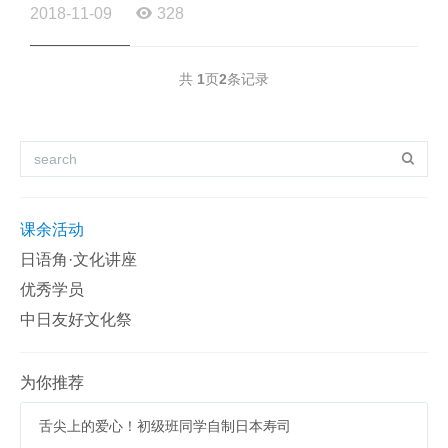
放了，省得引起大家的食欲去狂吃，哇哈哈哈...... 下午的听...
2018-11-09
328
共
1
页
2
条记录
课余活动
日语角·文化讲座
优秀学员
中日友好文化祭
为你推荐
舌尖上的爱心！初级班同学自制日本寿司